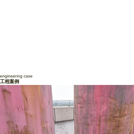
engineering
case
四川致盛消防工程有限公司
工程案例
四川致盛消防工程有限公司，成立于2017年3月，2018年1月經四川省住
房和城鄉建設廳批準，獲得消防設施工程專業承包貳級資質和防水防腐保
溫工程專業承包貳級資質，并于2018年3月取得《 生產許可證》，隨后
取得了質量管理體系證書ISO9001和信用等級3A證書。四川致盛消防工
程有限公司是一家專業從事消防系統工程施工、消防系統運行咨詢和管
理、消防系統運行狀態監測、消防系統故障維修和整改、消防系統設備維
護保養為一體的專業施工企… ...
Read More