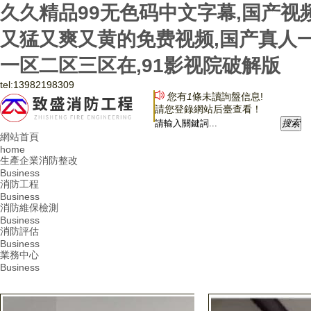
久久精品99无色码中文字幕,国产视
又猛又爽又黄的免费视频,国产真人一
一区二区三区在,91影视院破解版
tel:
13982198309
您有
1
條未讀詢盤信息!
請您登錄網站后臺查看！
搜
索
網站首頁
home
生產企業消防整改
Business
消防工程
Business
消防維保檢測
Business
消防評估
Business
業務中心
Business