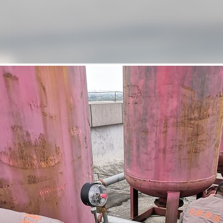
Read More
engineering
case
工程案例