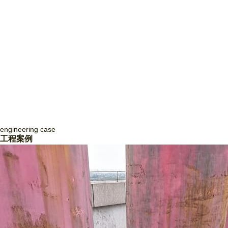
engineering
case
四川致盛消防工程有限公司
工程案例
四川致盛消防工程有限公司，成立于2017年3月，2018年1月經四川省住
房和城鄉建設廳批準，獲得消防設施工程專業承包貳級資質和防水防腐保
溫工程專業承包貳級資質，并于2018年3月取得《 生產許可證》，隨后
取得了質量管理體系證書ISO9001和信用等級3A證書。四川致盛消防工
程有限公司是一家專業從事消防系統工程施工、消防系統運行咨詢和管
理、消防系統運行狀態監測、消防系統故障維修和整改、消防系統設備維
護保養為一體的專業施工企… ...
Read More