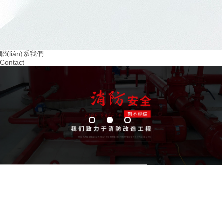
2024.03
2024.02
重視火災預防！四川幼兒園消防培訓助力 教
提升四川幼兒園消防意
育
(chuàng)造 的學習環(h
聯(lián)系我們
Contact