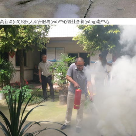
高新區(qū)殘疾人綜合服務(wù)中心暨社會養(yǎng)老中心
More+