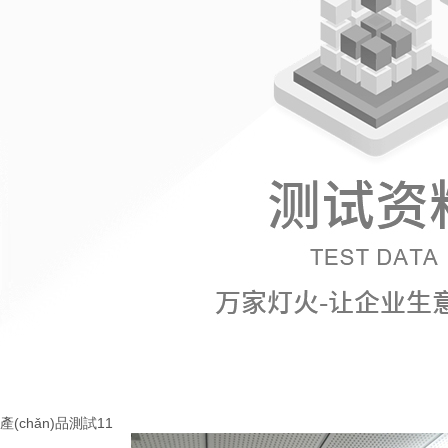
產(chǎn)品測試11
More+