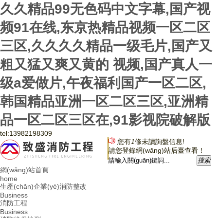
久久精品99无色码中文字幕,国产视
频91在线,东京热精品视频一区二区
三区,久久久久精品一级毛片,国产又
粗又猛又爽又黄的 视频,国产真人一
级a爱做片,午夜福利国产一区二区,
韩国精品亚洲一区二区三区,亚洲精
品一区二区三区在,91影视院破解版
tel:
13982198309
您有
1
條未讀詢盤信息!
請您登錄網(wǎng)站后臺查看！
搜
索
網(wǎng)站首頁
home
生產(chǎn)企業(yè)消防整改
Business
消防工程
Business