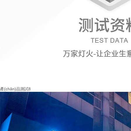
產(chǎn)品測試8
More+