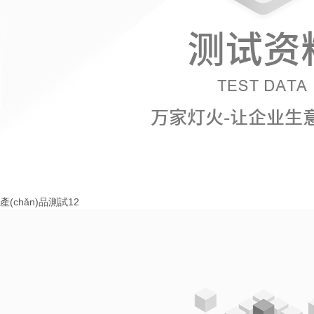
產(chǎn)品測試12
More+