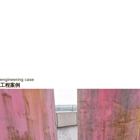
engineering
case
四川致盛消防工程有限公司
工程案例
四川致盛消防工程有限公司，成立于2017年3月，2018年1月經(jīng)四
川省住房和城鄉(xiāng)建設(shè)廳批準，獲得消防設(shè)施工程專業
(yè)承包貳級資質(zhì)和防水防腐保溫工程專業(yè)承包貳級資質(zhì)，
并于2018年3月取得《 生產(chǎn)許可證》，隨后取得了質(zhì)量管理
體系證書ISO9001和信用等級3A證書。四川致盛消防工程有限公司是一
家專業(yè)從事消防系統(tǒng)工程施工、消防系統(tǒng)運行咨詢和管
理、消防系統(tǒng)運行狀態(tài)監(jiān)測、消防系統(tǒng)故障維修和
整改、消防系統(tǒng)設(shè)備維護保養(yǎng)為一體的專業(yè)施工
企… ...