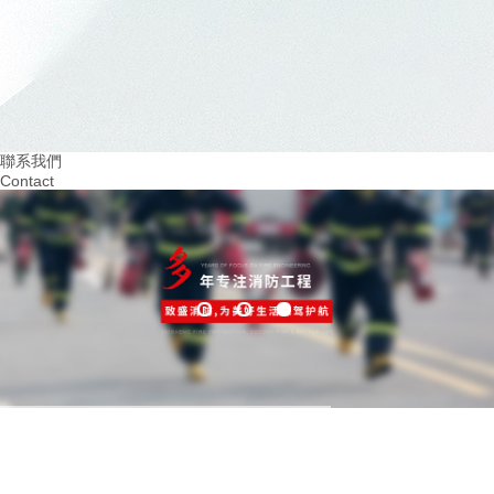
建設無隱患的四川幼兒園消防設施：..孩子們的平安成長
07
20
2024.03
2024.02
重視火災預防！四川幼兒園消防培訓助力安全
提升四川幼兒園消防意
教育
學習環境
聯系我們
Contact