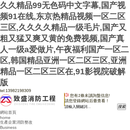
久久精品99无色码中文字幕,国产视
频91在线,东京热精品视频一区二区
三区,久久久久精品一级毛片,国产又
粗又猛又爽又黄的免费视频,国产真
人一级a爱做片,午夜福利国产一区二
区,韩国精品亚洲一区二区三区,亚洲
精品一区二区三区在,91影视院破解
版
tel:
13982198309
您有
1
條未讀詢盤信息!
請您登錄網站后臺查看！
搜
索
網站首頁
home
生產企業消防整改
Business