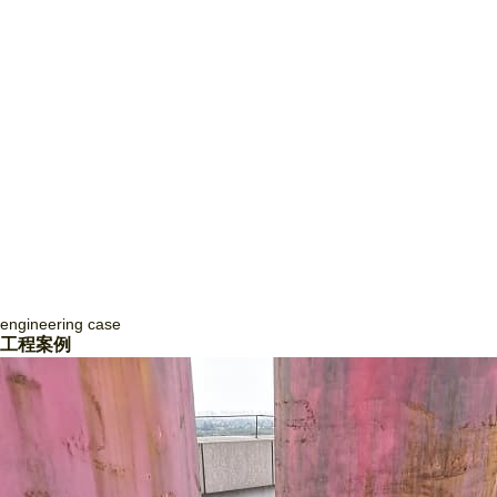
engineering
case
四川致盛消防工程有限公司
工程案例
四川致盛消防工程有限公司，成立于2017年3月，2018年1月經四川省住
房和城鄉建設廳批準，獲得消防設施工程專業承包貳級資質和防水防腐保
溫工程專業承包貳級資質，并于2018年3月取得《安全生產許可證》，隨
后取得了質量管理體系證書ISO9001和信用等級3A證書。四川致盛消防
工程有限公司是一家專業從事消防系統工程施工、消防系統運行咨詢和管
理、消防系統運行狀態監測、消防系統故障維修和整改、消防系統設備維
護保養為一體的專業施工企… ...