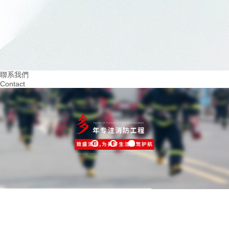
建設無隱患的四川幼兒園消防設施：..孩子們的平安成長
07
20
2024.03
2024.02
重視火災預防！四川幼兒園消防培訓助力安全
提升四川幼兒園消防意
教育
學習環境
聯系我們
Contact