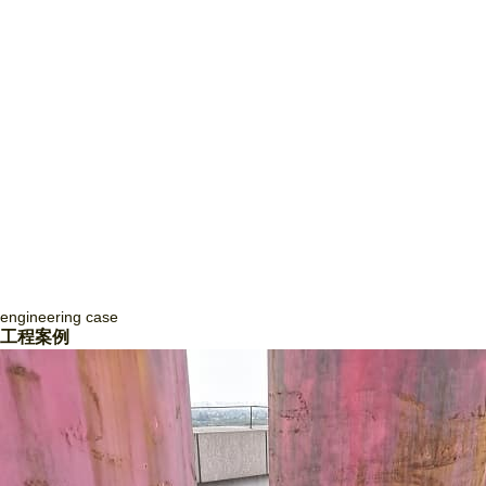
engineering
case
四川致盛消防工程有限公司
工程案例
四川致盛消防工程有限公司，成立于2017年3月，2018年1月經四川省住
房和城鄉建設廳批準，獲得消防設施工程專業承包貳級資質和防水防腐保
溫工程專業承包貳級資質，并于2018年3月取得《安全生產許可證》，隨
后取得了質量管理體系證書ISO9001和信用等級3A證書。四川致盛消防
工程有限公司是一家專業從事消防系統工程施工、消防系統運行咨詢和管
理、消防系統運行狀態監測、消防系統故障維修和整改、消防系統設備維
護保養為一體的專業施工企… ...