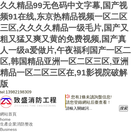
久久精品99无色码中文字幕,国产视
频91在线,东京热精品视频一区二区
三区,久久久久精品一级毛片,国产又
粗又猛又爽又黄的免费视频,国产真
人一级a爱做片,午夜福利国产一区二
区,韩国精品亚洲一区二区三区,亚洲
精品一区二区三区在,91影视院破解
版
tel:
13982198309
您有
1
條未讀詢盤信息!
請您登錄網站后臺查看！
搜
索
網站首頁
home
生產企業消防整改
Business