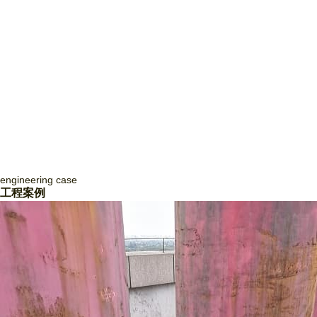
engineering
case
四川致盛消防工程有限公司
工程案例
四川致盛消防工程有限公司，成立于2017年3月，2018年1月經四川省住
房和城鄉建設廳批準，獲得消防設施工程專業承包貳級資質和防水防腐保
溫工程專業承包貳級資質，并于2018年3月取得《 生產許可證》，隨后
取得了質量管理體系證書ISO9001和信用等級3A證書。四川致盛消防工
程有限公司是一家專業從事消防系統工程施工、消防系統運行咨詢和管
理、消防系統運行狀態監測、消防系統故障維修和整改、消防系統設備維
護保養為一體的專業施工企… ...
Read More