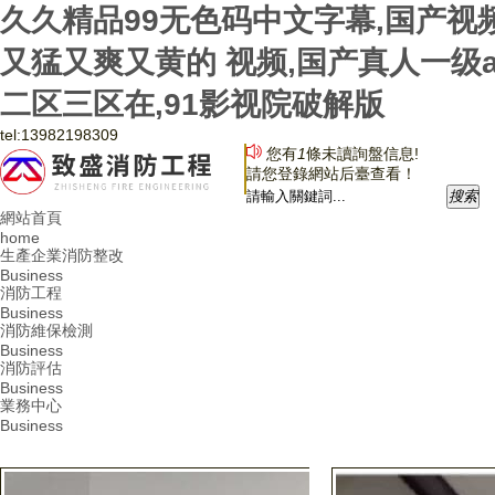
久久精品99无色码中文字幕,国产视
又猛又爽又黄的 视频,国产真人一级
二区三区在,91影视院破解版
tel:
13982198309
您有
1
條未讀詢盤信息!
請您登錄網站后臺查看！
搜
索
網站首頁
home
生產企業消防整改
Business
消防工程
Business
消防維保檢測
Business
消防評估
Business
業務中心
Business