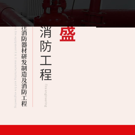
溫工程專業承包貳級資質，并于2018年3月取得《 生產許可證》，隨后取
、消防系統運行狀態監測、消防系統故障維修和整改、消防系統設備維護保