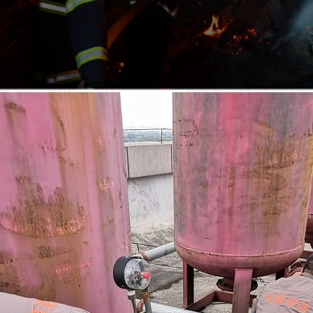
Read More
engineering
case
工程案例