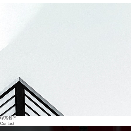
20
2024.03
建設無隱患的四川幼兒園消防設施：..孩子們的平安成長
07
20
2024.03
2024.02
重視火災預防！四川幼兒園消防培訓助力 教
提升四川幼兒園消防意
育
習環境
聯系我們
Contact