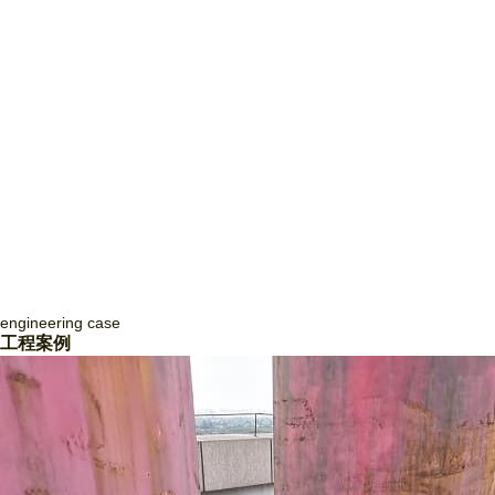
engineering
case
四川致盛消防工程有限公司
工程案例
四川致盛消防工程有限公司，成立于2017年3月，2018年1月經四川省住
房和城鄉建設廳批準，獲得消防設施工程專業承包貳級資質和防水防腐保
溫工程專業承包貳級資質，并于2018年3月取得《安全生產許可證》，隨
后取得了質量管理體系證書ISO9001和信用等級3A證書。四川致盛消防
工程有限公司是一家專業從事消防系統工程施工、消防系統運行咨詢和管
理、消防系統運行狀態監測、消防系統故障維修和整改、消防系統設備維
護保養為一體的專業施工企… ...