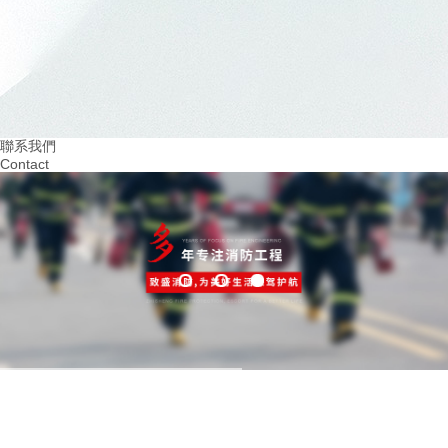
建設無隱患的四川幼兒園消防設施：..孩子們的平安成長
07
20
2024.03
2024.02
重視火災預防！四川幼兒園消防培訓助力安全
提升四川幼兒園消防意
教育
學習環境
聯系我們
Contact