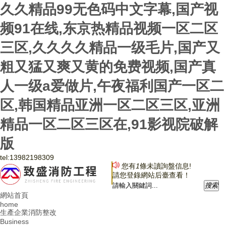
久久精品99无色码中文字幕,国产视
频91在线,东京热精品视频一区二区
三区,久久久久精品一级毛片,国产又
粗又猛又爽又黄的免费视频,国产真
人一级a爱做片,午夜福利国产一区二
区,韩国精品亚洲一区二区三区,亚洲
精品一区二区三区在,91影视院破解
版
tel:
13982198309
您有
1
條未讀詢盤信息!
請您登錄網站后臺查看！
搜
索
網站首頁
home
生產企業消防整改
Business