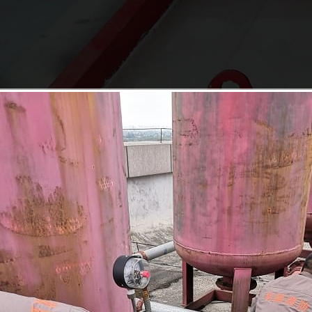
Read More
engineering
case
工程案例