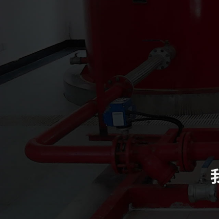
四川致盛消防工程有限公司
四川致盛消防工程有限公司，成立于2017年3月，2018年1月經四川
得了質量管理體系證書ISO9001和信用等級3A證書。四川致盛消防
養為一體的專業施工企… ...