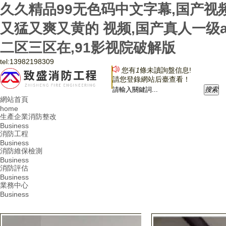
久久精品99无色码中文字幕,国产视
又猛又爽又黄的 视频,国产真人一级
二区三区在,91影视院破解版
tel:
13982198309
您有
1
條未讀詢盤信息!
請您登錄網站后臺查看！
搜
索
網站首頁
home
生產企業消防整改
Business
消防工程
Business
消防維保檢測
Business
消防評估
Business
業務中心
Business