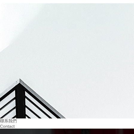
20
2024.03
建設無隱患的四川幼兒園消防設施：..孩子們的平安成長
07
20
2024.03
2024.02
重視火災預防！四川幼兒園消防培訓助力 教
提升四川幼兒園消防意
育
習環境
聯系我們
Contact