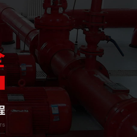
溫工程專業承包貳級資質，并于2018年3月取得《 生產許可證》，隨后取
、消防系統運行狀態監測、消防系統故障維修和整改、消防系統設備維護保