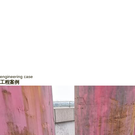
engineering
case
四川致盛消防工程有限公司
工程案例
四川致盛消防工程有限公司，成立于2017年3月，2018年1月經四川省住
房和城鄉建設廳批準，獲得消防設施工程專業承包貳級資質和防水防腐保
溫工程專業承包貳級資質，并于2018年3月取得《 生產許可證》，隨后
取得了質量管理體系證書ISO9001和信用等級3A證書。四川致盛消防工
程有限公司是一家專業從事消防系統工程施工、消防系統運行咨詢和管
理、消防系統運行狀態監測、消防系統故障維修和整改、消防系統設備維
護保養為一體的專業施工企… ...
Read More