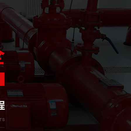
溫工程專業承包貳級資質，并于2018年3月取得《 生產許可證》，隨后取
、消防系統運行狀態監測、消防系統故障維修和整改、消防系統設備維護保