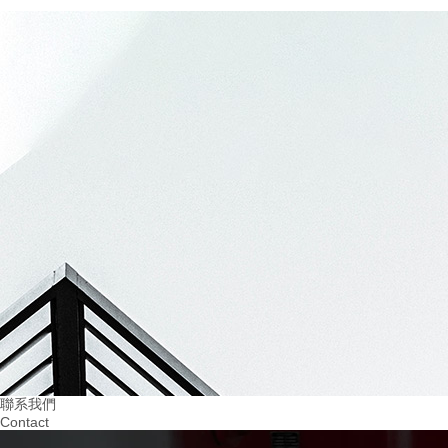
20
2024.03
建設無隱患的四川幼兒園消防設施：..孩子們的平安成長
07
20
2024.03
2024.02
重視火災預防！四川幼兒園消防培訓助力 教
提升四川幼兒園消防意
育
習環境
聯系我們
Contact