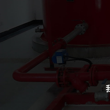
四川致盛消防工程有限公司
四川致盛消防工程有限公司，成立于2017年3月，2018年1月經四川
得了質量管理體系證書ISO9001和信用等級3A證書。四川致盛消防
養為一體的專業施工企… ...