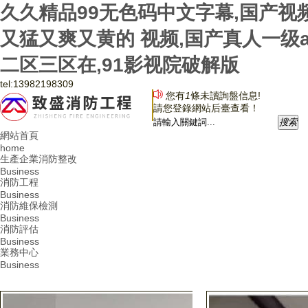
久久精品99无色码中文字幕,国产视
又猛又爽又黄的 视频,国产真人一级
二区三区在,91影视院破解版
tel:
13982198309
您有
1
條未讀詢盤信息!
請您登錄網站后臺查看！
搜
索
網站首頁
home
生產企業消防整改
Business
消防工程
Business
消防維保檢測
Business
消防評估
Business
業務中心
Business