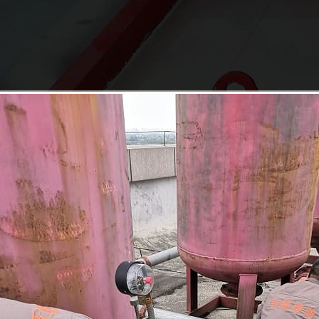
Read More
engineering
case
工程案例