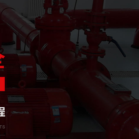
溫工程專業承包貳級資質，并于2018年3月取得《 生產許可證》，隨后取
、消防系統運行狀態監測、消防系統故障維修和整改、消防系統設備維護保