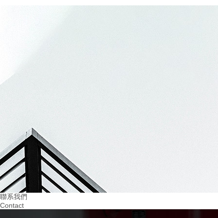
20
2024.03
建設無隱患的四川幼兒園消防設施：..孩子們的平安成長
07
20
2024.03
2024.02
重視火災預防！四川幼兒園消防培訓助力 教
提升四川幼兒園消防意
育
習環境
聯系我們
Contact