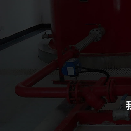
四川致盛消防工程有限公司
四川致盛消防工程有限公司，成立于2017年3月，2018年1月經四川
得了質量管理體系證書ISO9001和信用等級3A證書。四川致盛消防
養為一體的專業施工企… ...