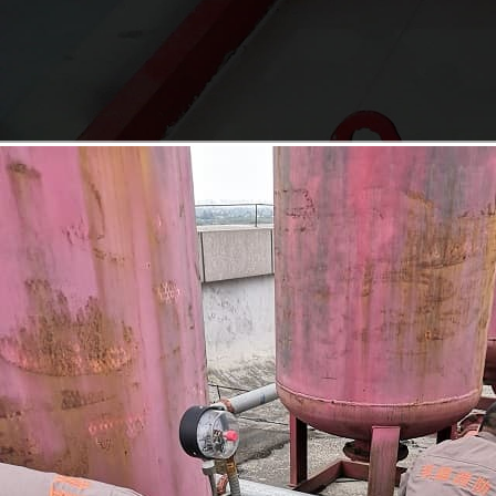
Read More
engineering
case
工程案例