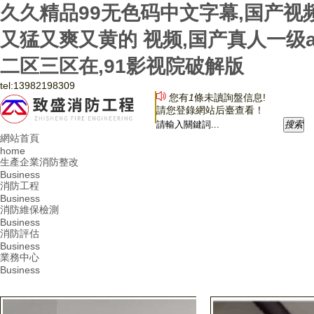
久久精品99无色码中文字幕,国产视
又猛又爽又黄的 视频,国产真人一级
二区三区在,91影视院破解版
tel:
13982198309
您有
1
條未讀詢盤信息!
請您登錄網站后臺查看！
搜
索
網站首頁
home
生產企業消防整改
Business
消防工程
Business
消防維保檢測
Business
消防評估
Business
業務中心
Business