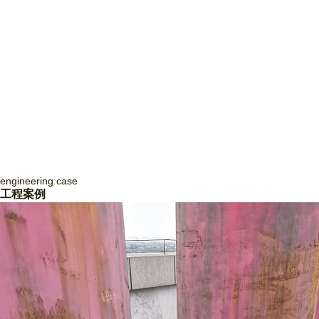
engineering
case
四川致盛消防工程有限公司
工程案例
四川致盛消防工程有限公司，成立于2017年3月，2018年1月經四川省住
房和城鄉建設廳批準，獲得消防設施工程專業承包貳級資質和防水防腐保
溫工程專業承包貳級資質，并于2018年3月取得《 生產許可證》，隨后
取得了質量管理體系證書ISO9001和信用等級3A證書。四川致盛消防工
程有限公司是一家專業從事消防系統工程施工、消防系統運行咨詢和管
理、消防系統運行狀態監測、消防系統故障維修和整改、消防系統設備維
護保養為一體的專業施工企… ...
Read More