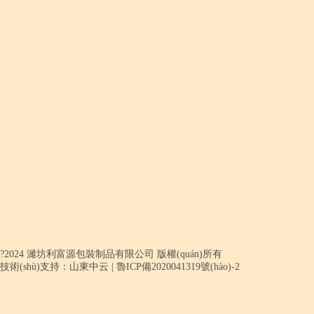
?2024 濰坊利富源包裝制品有限公司 版權(quán)所有
技術(shù)支持：山東中云
|
魯ICP備2020041319號(hào)-2
喀喇沁旗
商河縣
浦城
東至縣
化州市
撫順