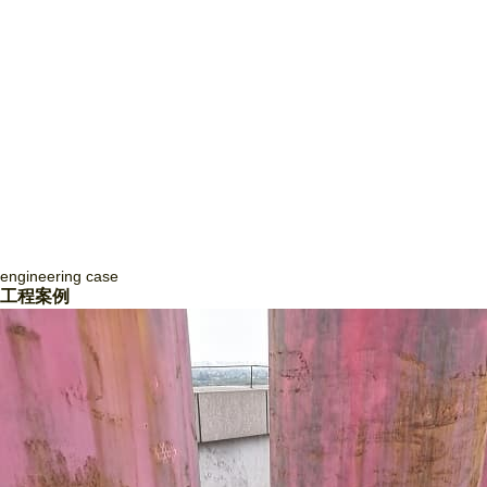
engineering
case
四川致盛消防工程有限公司
工程案例
四川致盛消防工程有限公司，成立于2017年3月，2018年1月經四川省住
房和城鄉建設廳批準，獲得消防設施工程專業承包貳級資質和防水防腐保
溫工程專業承包貳級資質，并于2018年3月取得《 生產許可證》，隨后
取得了質量管理體系證書ISO9001和信用等級3A證書。四川致盛消防工
程有限公司是一家專業從事消防系統工程施工、消防系統運行咨詢和管
理、消防系統運行狀態監測、消防系統故障維修和整改、消防系統設備維
護保養為一體的專業施工企… ...
Read More