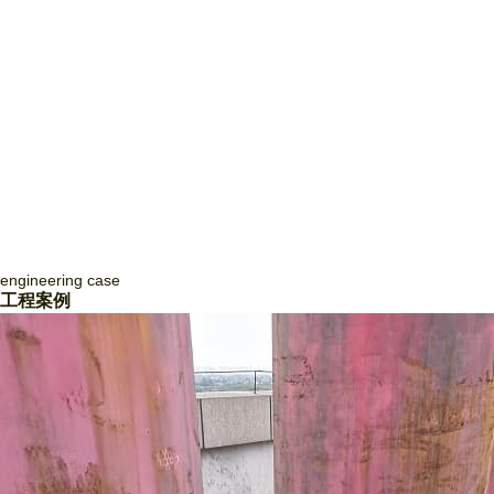
engineering
case
四川致盛消防工程有限公司
工程案例
四川致盛消防工程有限公司，成立于2017年3月，2018年1月經四川省住
房和城鄉建設廳批準，獲得消防設施工程專業承包貳級資質和防水防腐保
溫工程專業承包貳級資質，并于2018年3月取得《 生產許可證》，隨后
取得了質量管理體系證書ISO9001和信用等級3A證書。四川致盛消防工
程有限公司是一家專業從事消防系統工程施工、消防系統運行咨詢和管
理、消防系統運行狀態監測、消防系統故障維修和整改、消防系統設備維
護保養為一體的專業施工企… ...
Read More