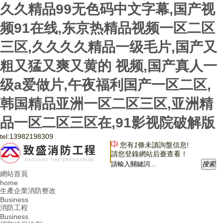
久久精品99无色码中文字幕,国产视
频91在线,东京热精品视频一区二区
三区,久久久久精品一级毛片,国产又
粗又猛又爽又黄的 视频,国产真人一
级a爱做片,午夜福利国产一区二区,
韩国精品亚洲一区二区三区,亚洲精
品一区二区三区在,91影视院破解版
tel:
13982198309
您有
1
條未讀詢盤信息!
請您登錄網站后臺查看！
搜
索
網站首頁
home
生產企業消防整改
Business
消防工程
Business